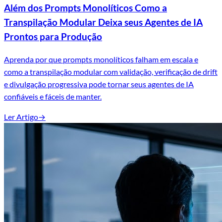
Além dos Prompts Monolíticos Como a
Transpilação Modular Deixa seus Agentes de IA
Prontos para Produção
Aprenda por que prompts monolíticos falham em escala e
como a transpilação modular com validação, verificação de drift
e divulgação progressiva pode tornar seus agentes de IA
confiáveis e fáceis de manter.
Ler Artigo
→