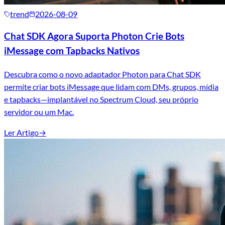
trend
2026-08-09
Chat SDK Agora Suporta Photon Crie Bots
iMessage com Tapbacks Nativos
Descubra como o novo adaptador Photon para Chat SDK
permite criar bots iMessage que lidam com DMs, grupos, mídia
e tapbacks—implantável no Spectrum Cloud, seu próprio
servidor ou um Mac.
Ler Artigo
→