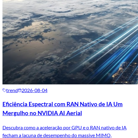
trend
2026-08-04
Eficiência Espectral com RAN Nativo de IA Um
Mergulho no NVIDIA AI Aerial
Descubra como a aceleração por GPU e o RAN nativo de IA
fecham a lacuna de desempenho do massive MIMO,