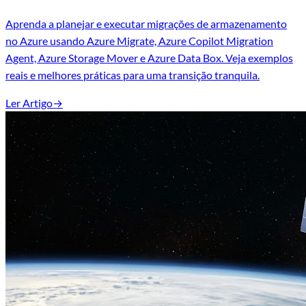
Aprenda a planejar e executar migrações de armazenamento
no Azure usando Azure Migrate, Azure Copilot Migration
Agent, Azure Storage Mover e Azure Data Box. Veja exemplos
reais e melhores práticas para uma transição tranquila.
Ler Artigo
→